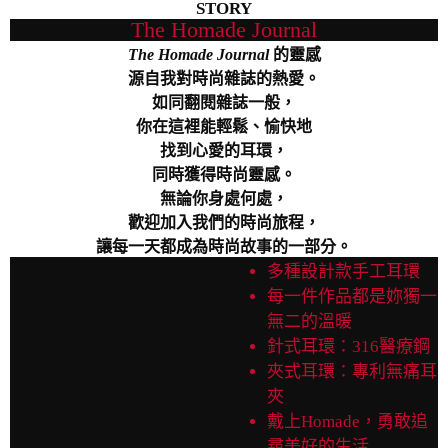
STORY
The Homade Journal
The Homade Journal
的靈感
源自我對時尚雜誌的熱愛。
如同翻閱雜誌一般，
你在這裡能輕鬆、愉快地
找到心愛的耳環，
同時獲得時尚靈感。
無論你身處何處，
歡迎加入我們的時尚旅程，
讓每一天都成為時尚故事的一部分。
多種設計款手工耳環
每一件作品都是妳獨一
無二的溫暖
針式耳環：316醫療鋼
夾式耳環：專利無痛耳
夾
戴上Homade，勇敢追
尋美好的生活